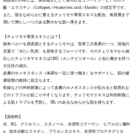
商品名のCHEとは、美容成分として知られるコラーゲン・ヒアルロン
酸・エラスチン（Collagen／Hyaluronic acid／Elastin）の頭文字です。
また、肌をなめらかに整えるチェリモヤ果実エキスを配合。角質層まで
潤いで満たしハリのある艷やかな肌へ導きます。
【チェリモヤ果実エキスとは？】
南米ペルーを原産国とするチェリモヤは、世界三大美果の一つ。現地の
言葉で「冷たい乳房」を意味するフルーツです。そのチェリモヤから抽
出したチェリモヤエキスはCBD（カンナビジオール）と似た働きを持つ
大注目の成分。
皮膚のホメオスタシス（体調を一定に保つ働き）をサポートし、肌の健
康状態の維持に役立ちます。
乾燥などの外的刺激によって皮膚のホメオスタシスが乱れると肌荒れな
どのトラブルが起こりやすくなります。チェリモヤエキスは外的刺激に
よる肌トラブルを予防し、潤いのあるなめらかな肌を保ちます。
【原材料】
水、BG、グリセリン、エタノール、水溶性コラーゲン、ヒアルロン酸N
a、加水分解エラスチン、プラセンタエキス、水溶性プロテオグリカ